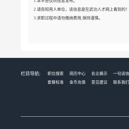
1.本平台仅供信息发布。
2.请告知用人单位，该信息是在武功人才网上看到的
3.求职过程中请勿缴纳费用,保持谨慎。
栏目导航:
职位搜索
简历中心
名企展示
一句话
套餐标准
金币充值
意见建议
联系我