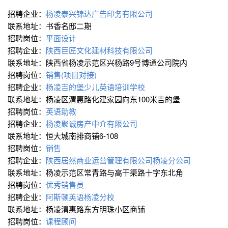
招聘企业：
杨凌泰兴锦达广告印务有限公司
联系地址：书香名邸二期
招聘岗位：
平面设计
招聘企业：
陕西巨匠文化建材科技有限公司
联系地址：陕西省杨凌示范区兴杨路9号博通公司院内
招聘岗位：
销售(项目对接)
招聘企业：
杨凌吉的堡少儿英语培训学校
联系地址：杨凌区渭惠路化建家园向东100米吉的堡
招聘岗位：
英语助教
招聘企业：
杨凌聚诚房产中介有限公司
联系地址：恒大城南排商铺6-108
招聘岗位：
销售
招聘企业：
陕西居然商业运营管理有限公司杨凌分公司
联系地址：杨凌示范区常青路与高干渠路十字东北角
招聘岗位：
优秀销售员
招聘企业：
阿斯顿英语杨凌分校
联系地址：杨凌渭惠路东方明珠小区商铺
招聘岗位：
课程顾问