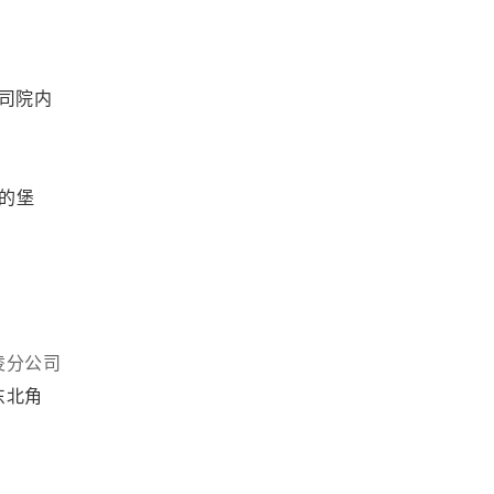
司院内
的堡
凌分公司
东北角