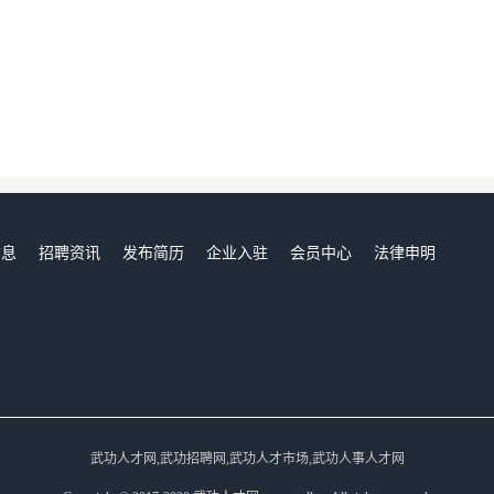
信息
招聘资讯
发布简历
企业入驻
会员中心
法律申明
们
武功人才网,武功招聘网,武功人才市场,武功人事人才网