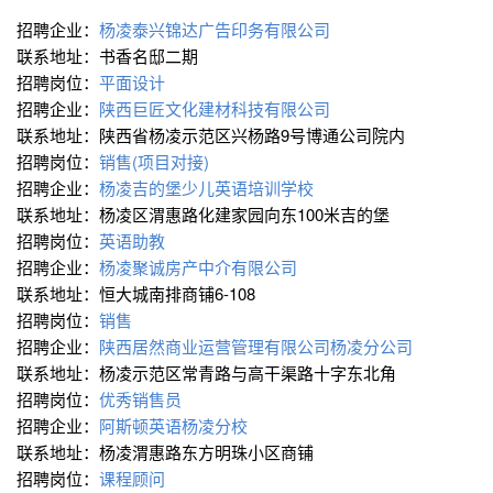
招聘企业：
杨凌泰兴锦达广告印务有限公司
联系地址：书香名邸二期
招聘岗位：
平面设计
招聘企业：
陕西巨匠文化建材科技有限公司
联系地址：陕西省杨凌示范区兴杨路9号博通公司院内
招聘岗位：
销售(项目对接)
招聘企业：
杨凌吉的堡少儿英语培训学校
联系地址：杨凌区渭惠路化建家园向东100米吉的堡
招聘岗位：
英语助教
招聘企业：
杨凌聚诚房产中介有限公司
联系地址：恒大城南排商铺6-108
招聘岗位：
销售
招聘企业：
陕西居然商业运营管理有限公司杨凌分公司
联系地址：杨凌示范区常青路与高干渠路十字东北角
招聘岗位：
优秀销售员
招聘企业：
阿斯顿英语杨凌分校
联系地址：杨凌渭惠路东方明珠小区商铺
招聘岗位：
课程顾问