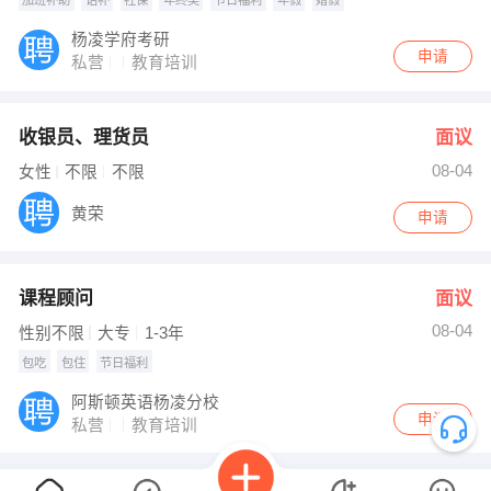
加班补助
话补
社保
年终奖
节日福利
年假
婚假
杨凌学府考研
申请
私营
教育培训
收银员、理货员
面议
08-04
女性
不限
不限
黄荣
申请
课程顾问
面议
08-04
性别不限
大专
1-3年
包吃
包住
节日福利
阿斯顿英语杨凌分校
申请
私营
教育培训